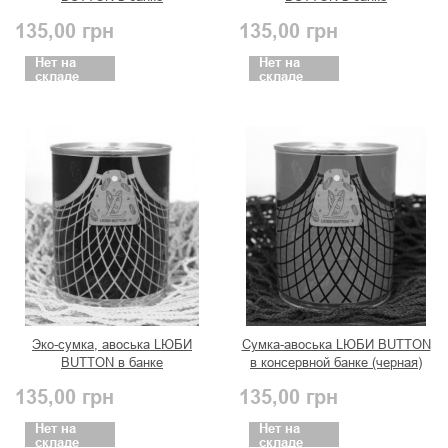
консервированная (синий)
консервированная (розовый)
135,00
грн
135,00
грн
Нет на
Нет на
складе
складе
Эко-сумка, авоська LЮБИ
Сумка-авоська LЮБИ BUTTON
BUTTON в банке
в консервной банке (черная)
консервированная (зеленый)
135,00
грн
135,00
грн
Нет на
Нет на
складе
складе