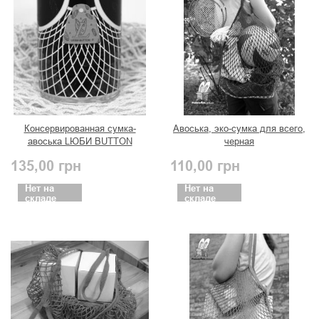
Консервированная сумка-
Авоська, эко-сумка для всего,
авоська LЮБИ BUTTON
черная
(бежевая)
135,00
грн
110,00
грн
Нет на
Нет на
складе
складе