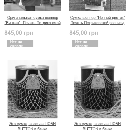
Оригинальная сумка-шоппер
Сумка-шоппер "Ночной цветок"
"Винтаж". Печать Петриковской
Печать Петриковской росписи,
росписи, автор Романова Т.
автор Романова Т.
845,00
грн
845,00
грн
Нет на
Нет на
складе
складе
Эко-сумка, авоська LЮБИ
Эко-сумка, авоська LЮБИ
BUTTON в банке
BUTTON в банке