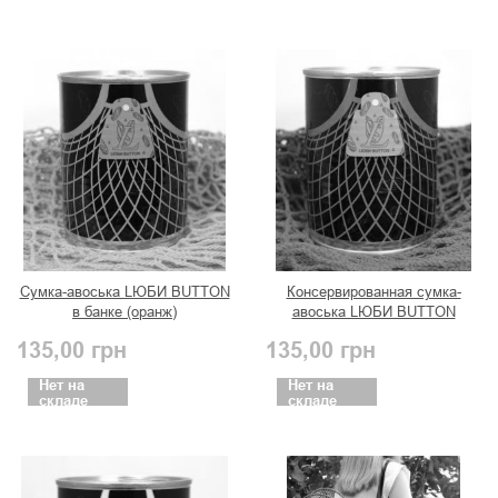
Сумка-авоська LЮБИ BUTTON
Консервированная сумка-
в банке (оранж)
авоська LЮБИ BUTTON
(красная)
135,00
грн
135,00
грн
Нет на
Нет на
складе
складе