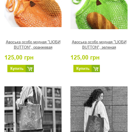
Авоська особо модная "LЮБИ
Авоська особо модная "LЮБИ
BUTTON", оранжевая
BUTTON", зеленая
125,00
грн
125,00
грн
Купить
Купить