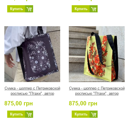
Купить
Купить
Сумка - шоппер с Петриковской
Сумка - шоппер с Петриковской
росписью "Птахи", автор
росписью "Птахи", автор
Романова Т.
Турчин Н.И.
875,00
грн
875,00
грн
Купить
Купить