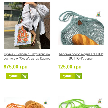
Сумка - шоппер с Петриковской
Авоська особо модная "LЮБИ
росписью "Совы", автор Карпец
BUTTON", серая
В.
875,00
грн
125,00
грн
Купить
Купить