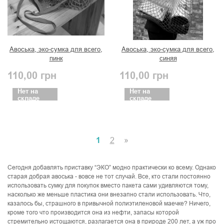
Авоська, эко-сумка для всего,
Авоська, эко-сумка для всего,
пинк
синяя
110,00
грн
110,00
грн
Нет на
Нет на
складе
складе
1
2
»
Сегодня добавлять приставку “ЭКО” модно практически ко всему. Однако
старая добрая авоська - вовсе не тот случай. Все, кто стали постоянно
использовать сумку для покупок вместо пакета сами удивляются тому,
насколько же меньше пластика они внезапно стали использовать. Что,
казалось бы, страшного в привычной полиэтиленовой маечке? Ничего,
кроме того что производится она из нефти, запасы которой
стремительно истощаются, разлагается она в природе 200 лет, а уж про