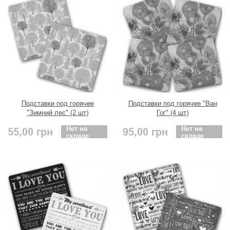
Подставки под горячее
Подставки под горячее "Ван
"Зимний лес" (2 шт)
Гог" (4 шт)
Нет на
Нет на
55,00
грн
95,00
грн
складе
складе