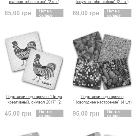
шалено тебе кохаю" (2 шт.)
безумно тебя люблю" (2 шт.)
Нет на
Нет на
85,00
грн
69,00
грн
складе
складе
Подставки под горячее "Петух
Подставки под горячее
креативный, символ 2017" (2
"Новогоднее настроение" (4 шт)
шт)
Нет на
Нет на
45,00
грн
95,00
грн
складе
складе