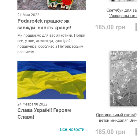
Скетчбук для з
21 Мая 2023
"Акварельные 
Podaro4ek працює як
185,00
грн
завжди, навіть краще!
Ми працюємо для вас як котики. Попри
все, у нас, як завжди, купа ідей і
подарунків, особливо з Петриківскьим
розписом.
Відправляємо замовлення закордон!
24 Февраля 2022
Слава Україні! Героям
Оригинальный скетчб
Слава!
ветки миндаля" Винс
Все новости
185,00
грн