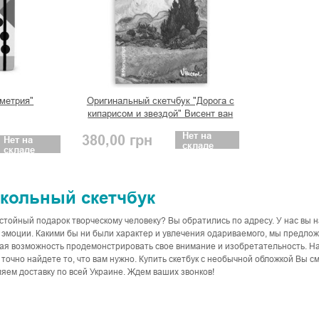
ометрия"
Оригинальный скетчбук "Дорога с
кипарисом и звездой" Висент ван
Гог плюс
Нет на
380,00
грн
Нет на
складе
складе
кольный скетчбук
стойный подарок творческому человеку? Вы обратились по адресу. У нас вы
эмоции. Какими бы ни были характер и увлечения одариваемого, мы предло
ная возможность продемонстрировать свое внимание и изобретательность. Н
 точно найдете то, что вам нужно. Купить скетбук с необычной обложкой Вы смо
яем доставку по всей Украине. Ждем ваших звонков!