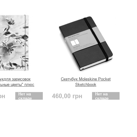
укдля зарисовок
Скетчбук Moleskine Pocket
льные цветы" плюс
Sketchbook
Нет на
Нет на
рн
460,00
грн
складе
складе