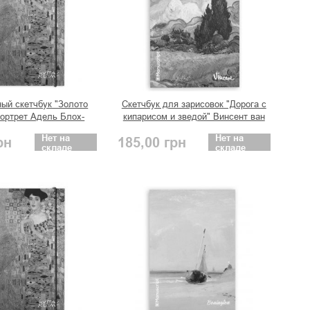
ый скетчбук "Золото
Скетчбук для зарисовок "Дорога с
портрет Адель Блох-
кипарисом и зведой" Винсент ван
,поцелуй. плюс
Гог
Нет на
Нет на
рн
185,00
грн
складе
складе