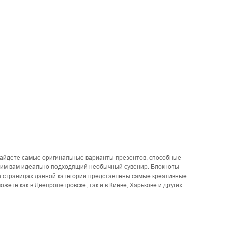
 найдете самые оригинальные варианты презентов, способные
жим вам идеально подходящий необычный сувенир. Блокноты
а страницах данной категории представлены самые креативные
жете как в Днепропетровске, так и в Киеве, Харькове и других