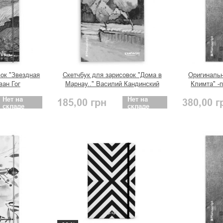
вок "Звездная
Скетчбук для зарисовок "Дома в
Оригинальн
ван Гог
Марнау.." Василий Кандинский
Климта" -
Бауэр
Нет на
Нет на
185,00
грн
380,00
г
складе
складе