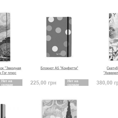
вок "Звездная
Блокнот А5 "Конфетти"
Скетчб
н Гог плюс
"Аквере
Нет на
Нет на
225,00
грн
380,00
г
складе
складе