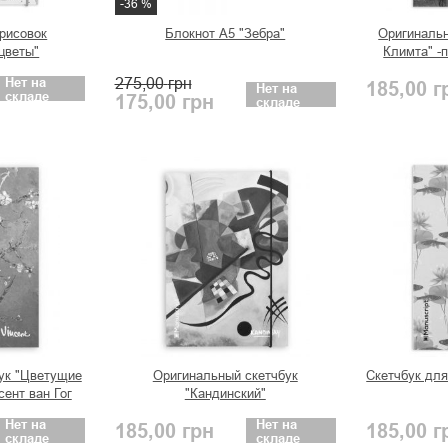
-36 %
арисовок
Блокнот А5 "Зебра"
Оригинальн
цветы"
Климта" -
Ба
Нет на
275,00
грн
185,00
г
Нет на
складе
175,00
грн
складе
ук "Цветущие
Оригинальный скетчбук
Скетчбук для
ент ван Гог
"Кандинский"
Нет на
Нет на
185,00
грн
185,00
г
складе
складе