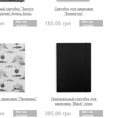
ый скетчбук "Золото
Скетчбук для зарисовок
портрет Адель Блох-
"Бонингтон"
уэр,поцелуй.
Нет на
Нет на
рн
185,00
грн
складе
складе
 зарисовок "Пеликаны"
Оригинальный скетчбук для
зарисовок "Black" плюс
Нет на
Нет на
рн
395,00
грн
складе
складе