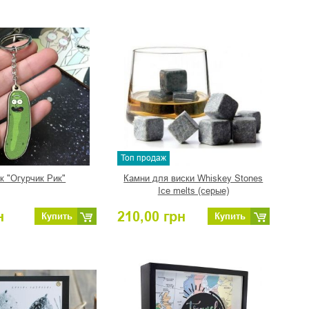
Топ продаж
к "Огурчик Рик"
Камни для виски Whiskey Stones
Ice melts (серые)
н
210,00
грн
Купить
Купить