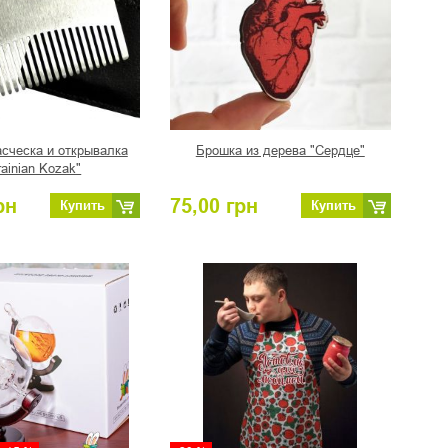
сческа и открывалка
Брошка из дерева "Сердце"
rainian Kozak"
рн
75,00
грн
Купить
Купить