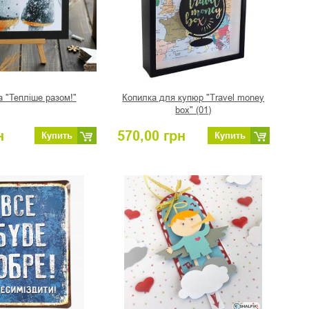
 "Тепліше разом!"
Копилка для купюр "Travel money
box" (01)
н
570,00
грн
Купить
Купить