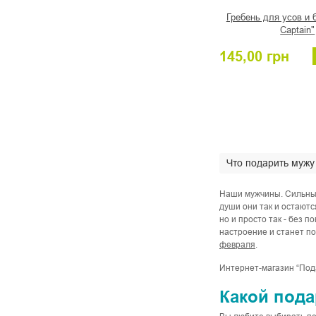
Гребень для усов и 
Captain"
145,00
грн
Что подарить мужу
Наши мужчины. Сильные
души они так и остаютс
но и просто так - без 
настроение и станет п
февраля
.
Интернет-магазин “Пода
Какой пода