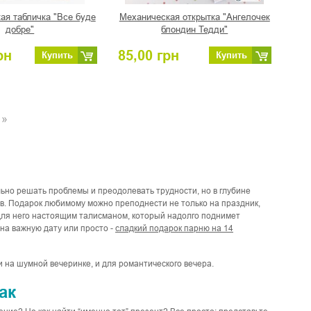
ая табличка "Все буде
Механическая открытка "Ангелочек
добре"
блондин Тедди"
рн
85,00
грн
Купить
Купить
»
ьно решать проблемы и преодолевать трудности, но в глубине
ов. Подарок любимому можно преподнести не только на праздник,
ь для него настоящим талисманом, который надолго поднимет
на важную дату или просто -
сладкий подарок парню на 14
 на шумной вечеринке, и для романтического вечера.
ак