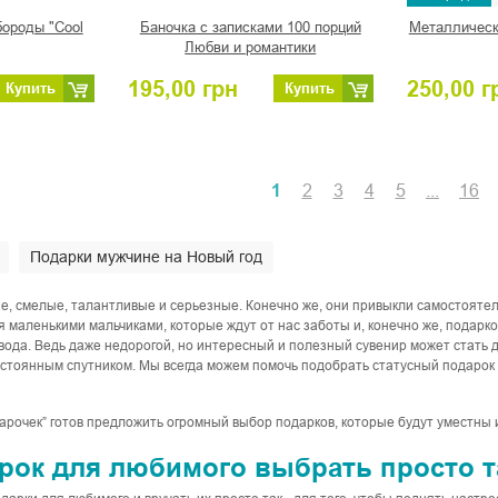
бороды "Cool
Баночка с записками 100 порций
Металлическ
Любви и романтики
195,00
грн
250,00
г
Купить
Купить
1
2
3
4
5
...
16
Подарки мужчине на Новый год
, смелые, талантливые и серьезные. Конечно же, они привыкли самостоятел
я маленькими мальчиками, которые ждут от нас заботы и, конечно же, подарк
повода. Ведь даже недорогой, но интересный и полезный сувенир может стат
остоянным спутником. Мы всегда можем помочь подобрать статусный подарок 
рочек” готов предложить огромный выбор подарков, которые будут уместны и
рок для любимого выбрать просто т