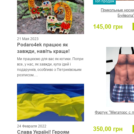
Топ продаж
Прикольные носки
Буйвола
145,00
грн
21 Мая 2023
Podaro4ek працює як
завжди, навіть краще!
Ми працюємо для вас як котики. Попри
все, у нас, як завжди, купа ідей і
подарунків, особливо з Петриківскьим
розписом.
Відправляємо замовлення закордон!
Фартук "Мегаторс с 
24 Февраля 2022
350,00
грн
Слава Україні! Героям