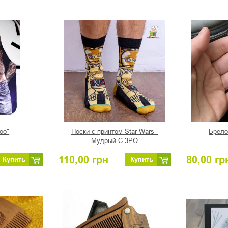
oo"
Носки с принтом Star Wars -
Брело
Мудрый С-3РО
110,00
грн
80,00
гр
Купить
Купить