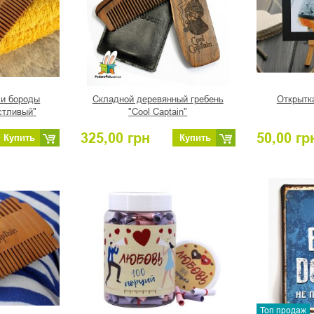
 и бороды
Складной деревянный гребень
Открытка
стливый"
"Cool Captain"
325,00
грн
50,00
гр
Купить
Купить
Топ продаж