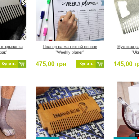
 открывалка
Планер на магнитной основе
Мужская ра
зак"
"Weekly planer"
"Uk
475,00
грн
145,00
г
Купить
Купить