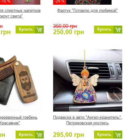
-15 %
-29 %
ля спиртных напитков
Фартук "Готовлю для любимой"
округ света"
н
350,00
грн
Купить
Купить
грн
250,00
грн
деревянный гребень
Подвеска в авто "Ангел-хранитель",
Красавчик"
Петриковская роспись
рн
295,00
грн
Купить
Купить