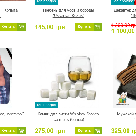
Топ продаж
Топ продаж
 " Копыта
Гребень для усов и бороды
Декантер д
"
"Ukrainian Kozak"
"В
1 300,00
гр
145,00
грн
Купить
Купить
1 100,00
Топ продаж
подшорстком"
Камни для виски Whiskey Stones
Мужской 
Ice melts (белые)
"
275,00
грн
325,00
г
Купить
Купить