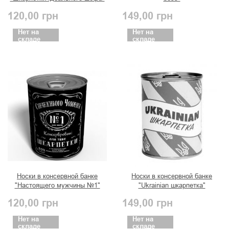
120,00
грн
149,00
грн
Нет на
Нет на
складе
складе
Носки в консервной банке
Носки в консервной банке
"Настоящего мужчины №1"
"Ukrainian шкарпетка"
120,00
грн
149,00
грн
Нет на
Нет на
складе
складе