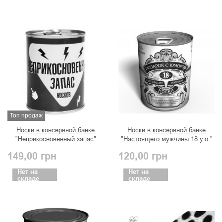
Топ продаж
Носки в консервной банке
Носки в консервной банке
"Неприкосновенный запас"
"Настоящего мужчины 18 y.o."
149,00
грн
120,00
грн
Нет на
Нет на
складе
складе