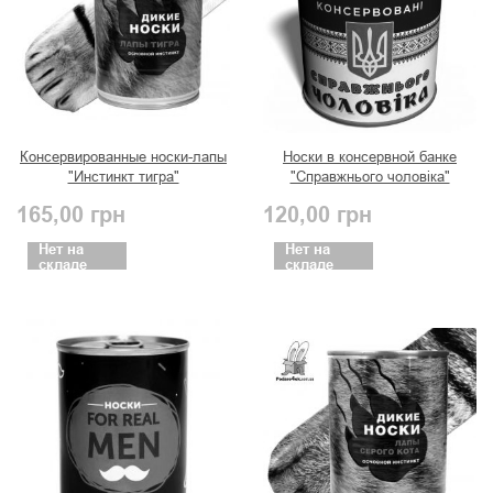
Консервированные носки-лапы
Носки в консервной банке
"Инстинкт тигра"
"Справжнього чоловіка"
165,00
грн
120,00
грн
Нет на
Нет на
складе
складе