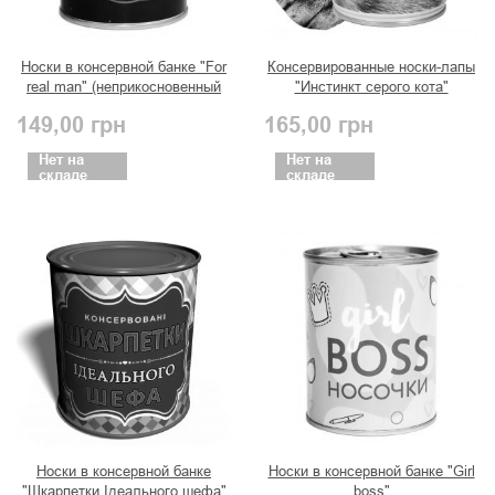
Носки в консервной банке "For
Консервированные носки-лапы
real man" (неприкосновенный
"Инстинкт серого кота"
запас)
149,00
грн
165,00
грн
Нет на
Нет на
складе
складе
Носки в консервной банке
Носки в консервной банке "Girl
"Шкарпетки Ідеального шефа"
boss"