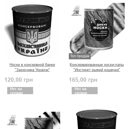
Топ продаж
Носки в консервной банке
Консервированные носки-лапы
"Захисника України"
"Инстинкт рыжей кошечки"
120,00
грн
165,00
грн
Нет на
Нет на
складе
складе