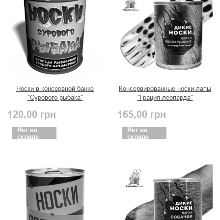
Носки в консервной банке
Консервированные носки-лапы
"Сурового рыбака"
"Грация леопарда"
120,00
грн
165,00
грн
Нет на
Нет на
складе
складе