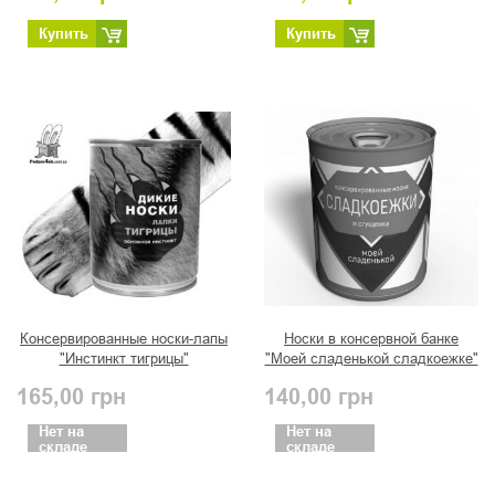
Купить
Купить
Консервированные носки-лапы
Носки в консервной банке
"Инстинкт тигрицы"
"Моей сладенькой сладкоежке"
(женские)
165,00
грн
140,00
грн
Нет на
Нет на
складе
складе