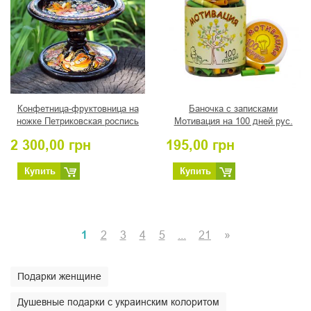
Конфетница-фруктовница на
Баночка с записками
ножке Петриковская роспись
Мотивация на 100 дней рус.
"Август"
или укр.
2 300,00
грн
195,00
грн
Купить
Купить
1
2
3
4
5
...
21
»
Подарки женщине
Душевные подарки с украинским колоритом