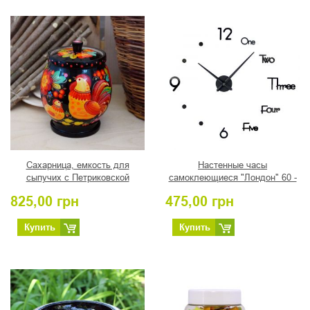
Сахарница, емкость для
Настенные часы
сыпучих с Петриковской
самоклеющиеся "Лондон" 60 -
росписью "Петушок" на черном
90 см
825,00
грн
475,00
грн
Купить
Купить