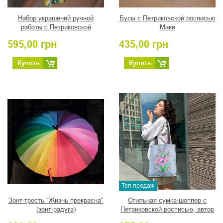
Набор украшений ручной
Бусы с Петриковской росписью
работы с Петриковской
Маки
росписью Морская Волна
595,00
грн
435,00
грн
Купить
Купить
Топ продаж
Зонт-трость "Жизнь прекрасна"
Стильная сумка-шоппер с
(зонт-радуга)
Петриковской росписью, автор
Романова Т.