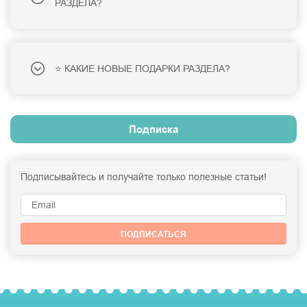
РАЗДЕЛА?
для хранения больших и маленьких секретов женщине можно
преподнести книгу-сейф "Совершенство". Кто знает? Может рецепт и
ее совершенства будет незаметно хранится среди книг на полке;
ищете что-то необычное для руководителя?
Планинг "В режиме
⭐ КАКИЕ НОВЫЕ ПОДАРКИ РАЗДЕЛА?
гения"
и красивая
визитница "Чего хотят женщины"
- то, что нужно
для бизнес-леди с хорошим чувством юмора от дружного коллектива;
ну, а для того, чтобы после праздника ей не пришлось грустно
выбрасывать увядшие букеты - подарите ей
вечную розу "Багровый
Подписка
гранат"
: живой цветок, который будет радовать ее несколько лет.
Идеи подарков женщине на День
рожденья
Подписывайтесь и получайте только полезные статьи!
Для того, чтобы преподнести подарок девушке не обязательно ждать
особенного повода. Мы готовы помочь вам найти женский подарок,
который не оставит равнодушной ни Любимую, ни маму с сестрой, ни
ПОДПИСАТЬСЯ
коллег по работе:
необычные чашки
будут отлично смотреться и на столе во время
семейного чаепития, и на офисной кухне. Яркие, удобные,
вместительные - их просто не хочется выпускать из рук;