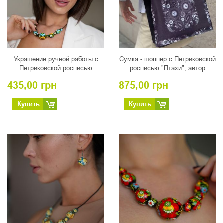
Украшение ручной работы с
Сумка - шоппер с Петриковской
Петриковской росписью
росписью "Птахи", автор
Подсолнухи
Романова Т.
435,00
грн
875,00
грн
Купить
Купить