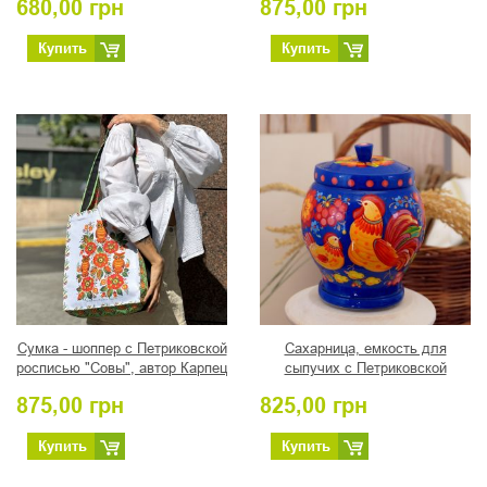
680,00
грн
875,00
грн
Купить
Купить
Сумка - шоппер с Петриковской
Сахарница, емкость для
росписью "Совы", автор Карпец
сыпучих с Петриковской
В.
росписью "Петушок" на синем
875,00
грн
825,00
грн
Купить
Купить