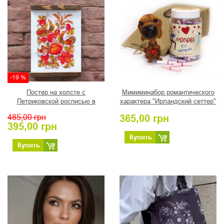
-19 %
Постер на холсте с
Мимиминабор романтического
Петриковской росписью в
характера "Ирландский сеттер"
деревянной рамке, автор
485,00
грн
365,00
грн
Турчин Н.И.
395,00
грн
Купить
Купить