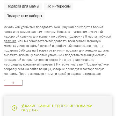
Подарки для мамы
По интересам
Подарочные наборы
Искать чем удивить и порадовать женщину нам приходится весьма
часто и по самым разным поводам. Неважно: нужен вам шуточный
недорогой сувенир для коллеги по работе,
подарок на 8 марта любимой
девушке
, или вы собираетесь поздравлять всей семьей любимую
мамочку и ищете самый лучший и необычный подарок для нее, ч
то
подарить бабушке на 8 марта от внучки
- подарки для женщин должны
выражать всю вашу любовь и уважение к представительницам самой
прекрасной половины человечества. Не знаете где искать по-
настоящему креативный презент? Интернет-магазин “Подарочек” уже
собрал у себя на сайте вещицы, которые приведут в восторг любую
женщину. Просто заходите к нам - и давайте радовать милых дам
вместе.
+
Как выбрать оригинальный подарок 
женщине на День рождения
Подарки для женщин на День рождения должны быть особенными:
💰 КАКИЕ САМЫЕ НЕДОРОГИЕ ПОДАРКИ
подумайте о вкусах и возрасте именинницы и подберите презент,
РАЗДЕЛА?
который будет им соответствовать: