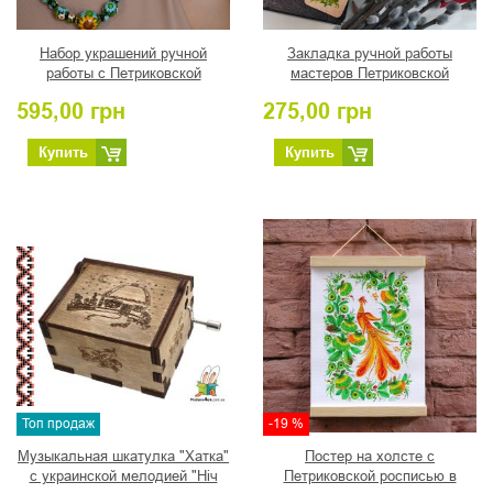
Набор украшений ручной
Закладка ручной работы
работы с Петриковской
мастеров Петриковской
росписью Подсолнухи
росписи (06)
595,00
грн
275,00
грн
Купить
Купить
Топ продаж
-19 %
Музыкальная шкатулка "Хатка"
Постер на холсте с
с украинской мелодией "Ніч
Петриковской росписью в