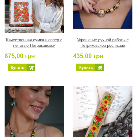
Качественная сумка-шоппер с
Украшение ручной работы с
печатью Петриковской
Петриковской росписью
росписью, автор Коваленко
Шоколад
875,00
грн
435,00
грн
Н.И.
Купить
Купить