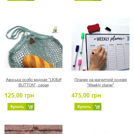
Авоська особо модная "LЮБИ
Планер на магнитной основе
BUTTON", серая
"Weekly planer"
125,00
грн
475,00
грн
Купить
Купить