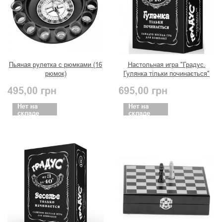
Пьяная рулетка с рюмками (16
Настольная игра "Градус.
рюмок)
Гулянка тільки починається"
495,00
грн
695,00
грн
Нет на
Нет на
складе
складе