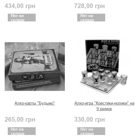
434,00
грн
728,00
грн
Нет на
Нет на
складе
складе
Алко-карты "Будьмо"
Алко-игра "Крестики-нолики" на
9 рюмок
265,00
грн
330,00
грн
Нет на
Нет на
складе
складе