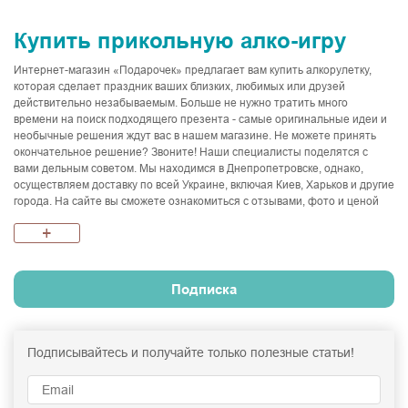
Купить прикольную алко-игру
Интернет-магазин «Подарочек» предлагает вам купить алкорулетку,
которая сделает праздник ваших близких, любимых или друзей
действительно незабываемым. Больше не нужно тратить много
времени на поиск подходящего презента - самые оригинальные идеи и
необычные решения ждут вас в нашем магазине. Не можете принять
окончательное решение? Звоните! Наши специалисты поделятся с
вами дельным советом. Мы находимся в Днепропетровске, однако,
осуществляем доставку по всей Украине, включая Киев, Харьков и другие
города. На сайте вы сможете ознакомиться с отзывами, фото и ценой
каждого сувенира. Заказывайте алкорулетки, дарите улыбки и хорошее
+
настроение!
Подписка
Подписывайтесь и получайте только полезные статьи!