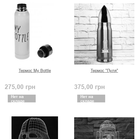
Термос My Bottle
Термос "Пуля"
275,00
грн
375,00
грн
Нет на
Нет на
складе
складе