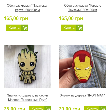
Обои-раскраски "Пиратская
Обои-раскраски "Город с
карта" 60х100см
Тачками" 60х100см
165,00
грн
165,00
грн
Купить
Купить
Значок из дерева, из серии
Значок из дерева "IRON MAN"
Марвел "Маленький Грут"
75,00
грн
70,00
грн
Купить
Купить