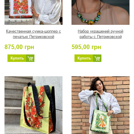
Качественная сумка-шоппер с
Набор украшений ручной
печатью Петриковской
работы с Петриковской
росписью, автор Коваленко
росписью Подсолнухи
875,00
грн
595,00
грн
Н.И.
Купить
Купить