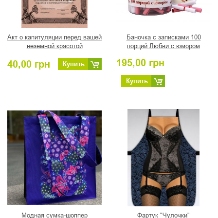
Акт о капитуляции перед вашей
Баночка с записками 100
неземной красотой
порций Любви с юмором
195,00
грн
40,00
грн
Купить
Купить
Модная сумка-шоппер
Фартук "Чулочки"