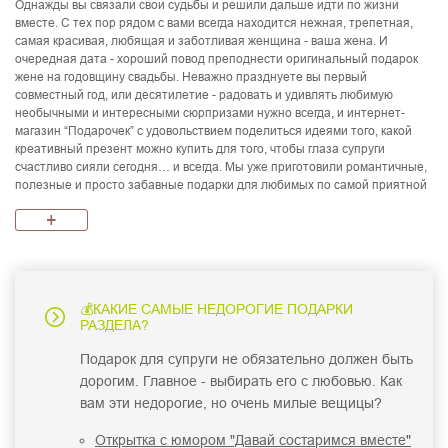
Однажды вы связали свои судьбы и решили дальше идти по жизни
вместе. С тех пор рядом с вами всегда находится нежная, трепетная,
самая красивая, любящая и заботливая женщина - ваша жена. И
очередная дата - хороший повод преподнести оригинальный подарок
жене на годовщину свадьбы. Неважно празднуете вы первый
совместный год, или десятилетие - радовать и удивлять любимую
необычными и интересными сюрпризами нужно всегда, и интернет-
магазин “Подарочек” с удовольствием поделиться идеями того, какой
креативный презент можно купить для того, чтобы глаза супруги
счастливо сияли сегодня… и всегда. Мы уже приготовили романтичные,
полезные и просто забавные подарки для любимых по самой приятной
цене.
+
Что подарить жене на первую
годовщину
Первая годовщина в народе называется ситцевой или марлевой.
Можно, конечно, говорить о том, что отношения молодой пары еще
💰КАКИЕ САМЫЕ НЕДОРОГИЕ ПОДАРКИ
непрочны, как ситец, но народная молва связывает название с
РАЗДЕЛА?
активными действиями новобрачных в постели, что, собственно, и ведёт
к износу ситцевого постельного белья до состояния марли…
Подарок для супруги не обязательно должен быть
в первую очередь на первую годовщину принято дарить недорогие
дорогим. Главное - выбирать его с любовью. Как
вещицы из ткани и удачный подарок жене на год свадьбы -
вам эти недорогие, но очень милые вещицы?
прикольный фартук "Чулочки", в котором она будет выглядеть
сексуально даже на кухне;
Открытка с юмором "Давай состаримся вместе"