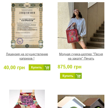
Лицензия на осуществление
Модная сумка-шоппер "Песня
капризов !
на закате" Печать
Петриковской росписи, автор
875,00
грн
40,00
грн
Романова Т.
Купить
Купить