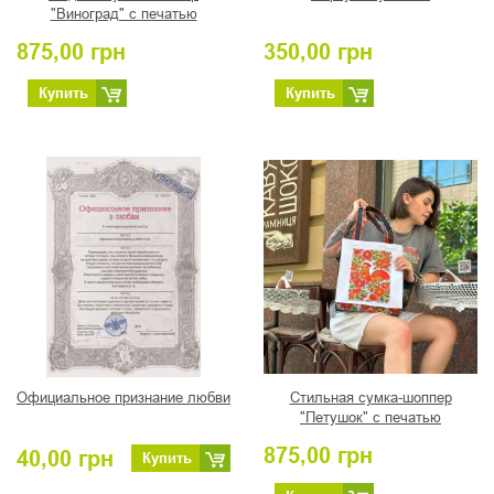
"Виноград" с печатью
Петриковской росписью, автор
875,00
грн
350,00
грн
Романова Т.
Купить
Купить
Официальное признание любви
Стильная сумка-шоппер
"Петушок" с печатью
Петриковской росписью, автор
875,00
грн
40,00
грн
Коваленко Н.И.
Купить