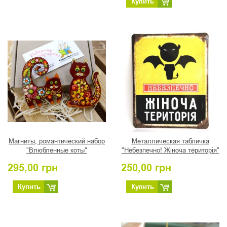
Купить
Магниты, романтический набор
Металлическая табличка
"Влюбленные коты"
"Небезпечно! Жiноча територiя"
295,00
грн
250,00
грн
Купить
Купить