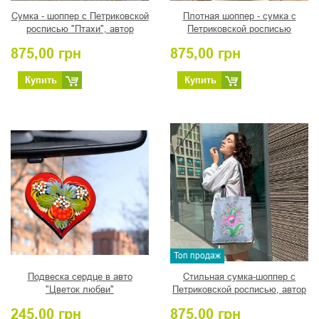
Сумка - шоппер с Петриковской
Плотная шоппер - сумка с
росписью "Птахи", автор
Петриковской росписью
Турчин Н.И.
"Птахи", автор Пикуш Н.А.
875,00
грн
875,00
грн
Купить
Купить
Топ продаж
Подвеска сердце в авто
Стильная сумка-шоппер с
"Цветок любви"
Петриковской росписью, автор
Романова Т.
245,00
грн
875,00
грн