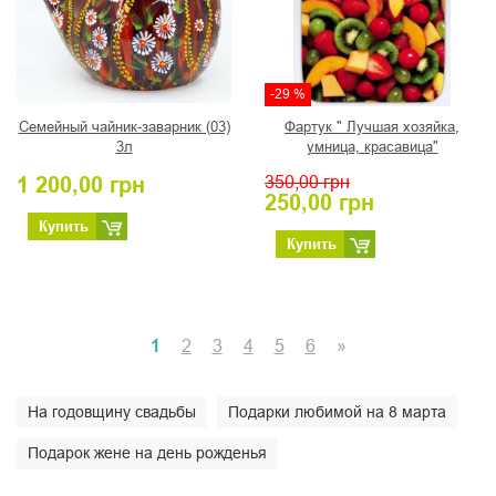
-29 %
Семейный чайник-заварник (03)
Фартук " Лучшая хозяйка,
3л
умница, красавица"
1 200,00
грн
350,00
грн
250,00
грн
Купить
Купить
1
2
3
4
5
6
»
На годовщину свадьбы
Подарки любимой на 8 марта
Подарок жене на день рожденья