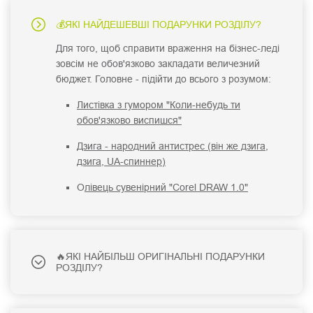
💰ЯКІ НАЙДЕШЕВШІ ПОДАРУНКИ РОЗДІЛУ?
Для того, щоб справити враження на бізнес-леді
зовсім не обов'язково закладати величезний
бюджет. Головне - підійти до всього з розумом:
Листівка з гумором "Коли-небудь ти
обов'язково виспишся"
Дзига - народний антистрес (він же дзига,
дзига, UA-спиннер)
О
лівець сувенірний "Corel DRAW 1.0"
🔥ЯКІ НАЙБІЛЬШ ОРИГІНАЛЬНІ ПОДАРУНКИ
РОЗДІЛУ?