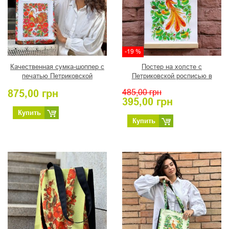
-19 %
Качественная сумка-шоппер с
Постер на холсте с
печатью Петриковской
Петриковской росписью в
росписью, автор Коваленко
деревянной рамке "Жар-птица",
875,00
грн
485,00
грн
Н.И.
автор Пикуш Н.А.
395,00
грн
Купить
Купить