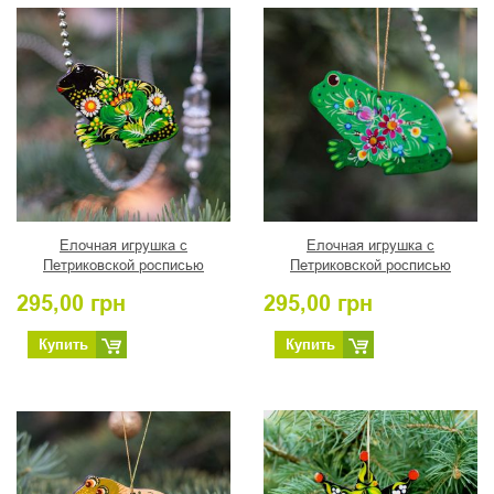
Елочная игрушка с
Елочная игрушка с
Петриковской росписью
Петриковской росписью
"Жабка" символ плодородия
"Жабка" символ богатства
295,00
грн
295,00
грн
Купить
Купить