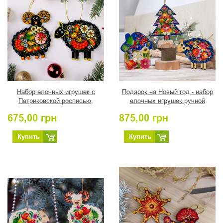
Набор елочных игрушек с
Подарок на Новый год - набор
Петриковской росписью,
елочных игрушек ручной
"Овечка с Баранчиком"
работы "Рождество"
675,00
грн
875,00
грн
клубничные
Купить
Купить