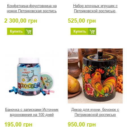
Конфетница-фруктовница на
Набор елочных игрушек с
ножке Петриковская роспись
Петриковской росписью,
"Август"
"Рождественские елочка и
2 300,00
грн
525,00
грн
звезда"
Купить
Купить
Баночка с записками Источник
Декор для кухни, бочонок с
вдохновения на 100 дней
Петриковской росписью
"Півень"
195,00
грн
950,00
грн