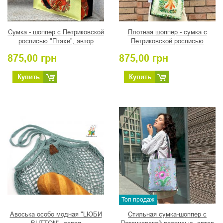
Сумка - шоппер с Петриковской
Плотная шоппер - сумка с
росписью "Птахи", автор
Петриковской росписью
Турчин Н.И.
"Птахи", автор Пикуш Н.А.
875,00
грн
875,00
грн
Купить
Купить
Топ продаж
Авоська особо модная "LЮБИ
Стильная сумка-шоппер с