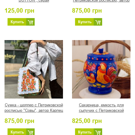
BUTTON", серая
Петриковской росписью, автор
Романова Т.
125,00
грн
875,00
грн
Купить
Купить
Сумка - шоппер с Петриковской
Сахарница, емкость для
росписью "Совы", автор Карпец
сыпучих с Петриковской
В.
росписью "Петушок" на синем
875,00
грн
825,00
грн
Купить
Купить