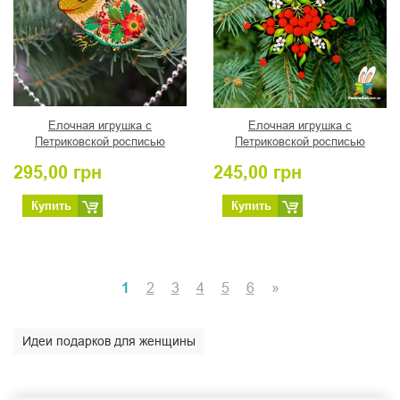
Елочная игрушка с
Елочная игрушка с
Петриковской росписью
Петриковской росписью
"Жабка" символ долголетия
"Різдвяна зірка" (07)
295,00
грн
245,00
грн
Купить
Купить
1
2
3
4
5
6
»
Идеи подарков для женщины