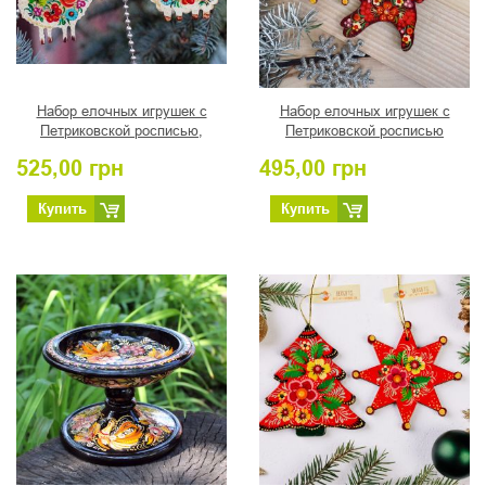
Набор елочных игрушек с
Набор елочных игрушек с
Петриковской росписью,
Петриковской росписью
"Овечка с Баранчиком"
"Лошадка и звездочка"
525,00
грн
495,00
грн
карамельные
Купить
Купить