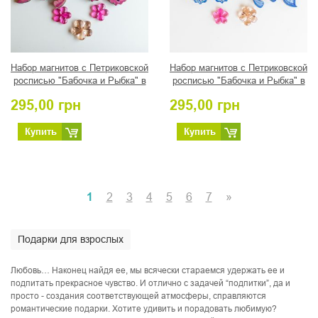
Набор магнитов с Петриковской
Набор магнитов с Петриковской
росписью "Бабочка и Рыбка" в
росписью "Бабочка и Рыбка" в
нежно-розовых тонах
розово-голубых тонах
295,00
грн
295,00
грн
Купить
Купить
1
2
3
4
5
6
7
»
Подарки для взрослых
Любовь… Наконец найдя ее, мы всячески стараемся удержать ее и
подпитать прекрасное чувство. И отлично с задачей “подпитки”, да и
просто - создания соответствующей атмосферы, справляются
романтические подарки. Хотите удивить и порадовать любимую?