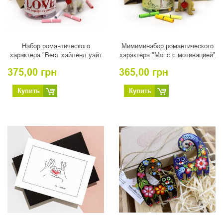
Набор романтического
Мимиминабор романтического
характера "Вест хайленд уайт
характера "Мопс с мотивацией"
терьер"
375,00
грн
365,00
грн
Купить
Купить