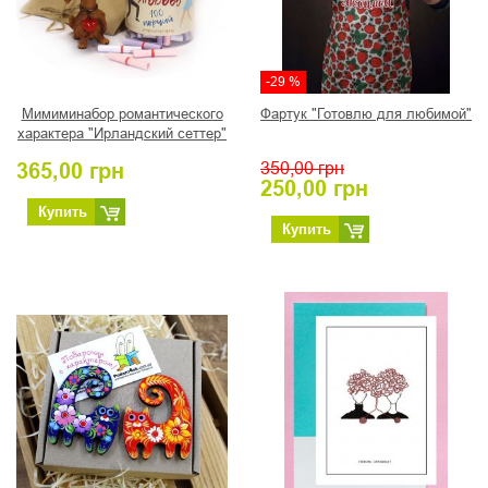
-29 %
Мимиминабор романтического
Фартук "Готовлю для любимой"
характера "Ирландский сеттер"
365,00
грн
350,00
грн
250,00
грн
Купить
Купить