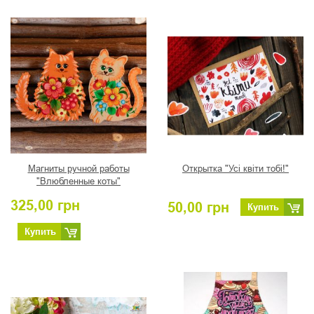
Магниты ручной работы
Открытка "Усі квіти тобі!"
"Влюбленные коты"
325,00
грн
50,00
грн
Купить
Купить