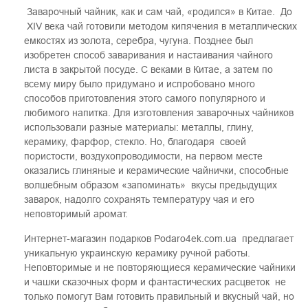
Заварочный чайник, как и сам чай, «родился» в Китае. До
ХIV века чай готовили методом кипячения в металлических
емкостях из золота, серебра, чугуна. Позднее был
изобретен способ заваривания и настаивания чайного
листа в закрытой посуде. С веками в Китае, а затем по
всему миру было придумано и испробовано много
способов приготовления этого самого популярного и
любимого напитка. Для изготовления заварочных чайников
использовали разные материалы: металлы, глину,
керамику, фарфор, стекло. Но, благодаря своей
пористости, воздухопроводимости, на первом месте
оказались глиняные и керамические чайнички, способные
волшебным образом «запоминать» вкусы предыдущих
заварок, надолго сохранять температуру чая и его
неповторимый аромат.
Интернет-магазин подарков Podaro4ek.com.ua предлагает
уникальную украинскую керамику ручной работы.
Неповторимые и не повторяющиеся керамические чайники
и чашки сказочных форм и фантастических расцветок не
только помогут Вам готовить правильный и вкусный чай, но