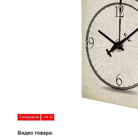
Суперцена
-34 %
Видео товара: