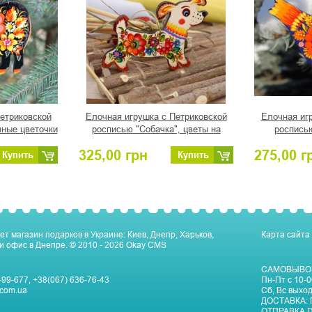
етриковской
Елочная игрушка с Петриковской
Елочная иг
чные цветочки
росписью "Собачка", цветы на
росписью
светлом
325,00
грн
275,00
г
Купить
Купить
ет магазин подарков в Украине: Киев, Днепр, Харьков,
Карта сайта
и офис в Днепре.
© 2010 - 2026
Okay CMS
САМОВЫВО
-99-677
,
+38(067) 636-76-43
Пн-Пт c 10-0
com.ua
Сб, Вс выхо
ДОСТАВКА:
ОТПРАВКА П