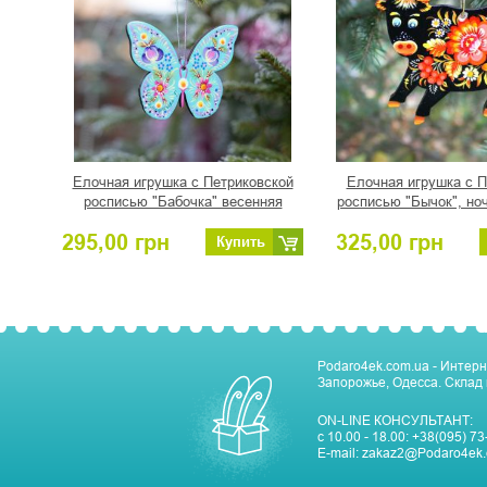
Елочная игрушка с Петриковской
Елочная игрушка с П
росписью "Бабочка" весенняя
росписью "Бычок", но
295,00
грн
325,00
грн
Купить
Podaro4ek.com.ua - Интерн
Запорожье, Одесса. Склад 
ON-LINE КОНСУЛЬТАНТ:
с 10.00 - 18.00:
+38(095) 73
E-mail:
zakaz2@Podaro4ek.