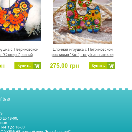
рушка с Петриковской
Елочная игрушка с Петриковской
 "Снегирь", синий
росписью "Кот", голубые цветочки
рн
275,00
грн
Купить
Купить
З:
0 до 18-00,
дные
Пн-Пт до 18-00
О УКРАИНЕ:
каждый день "Новой почтой"