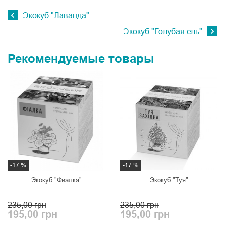
Экокуб "Лаванда"
Экокуб "Голубая ель"
Рекомендуемые товары
-17 %
-17 %
Экокуб "Фиалка"
Экокуб "Туя"
235,00
грн
235,00
грн
195,00
грн
195,00
грн