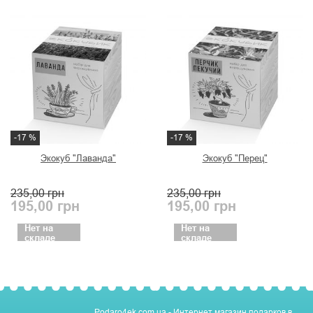
-17 %
-17 %
Экокуб "Лаванда"
Экокуб "Перец"
235,00
грн
235,00
грн
195,00
грн
195,00
грн
Нет на
Нет на
складе
складе
Podaro4ek.com.ua - Интернет магазин подарков в