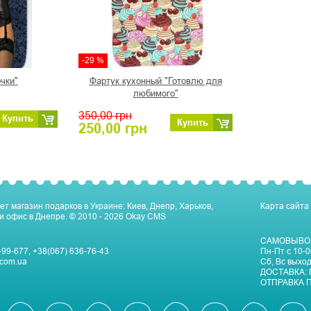
-29 %
чки"
Фартук кухонный "Готовлю для
любимого"
350,00
грн
Купить
Купить
250,00
грн
ет магазин подарков в Украине: Киев, Днепр, Харьков,
Карта сайта
и офис в Днепре.
© 2010 - 2026
Okay CMS
САМОВЫВО
-99-677
,
+38(067) 636-76-43
Пн-Пт c 10-0
com.ua
Сб, Вс выхо
ДОСТАВКА:
ОТПРАВКА П