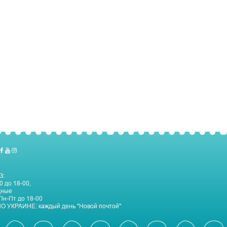
З:
0 до 18-00,
дные
Пн-Пт до 18-00
О УКРАИНЕ:
каждый день "Новой почтой"