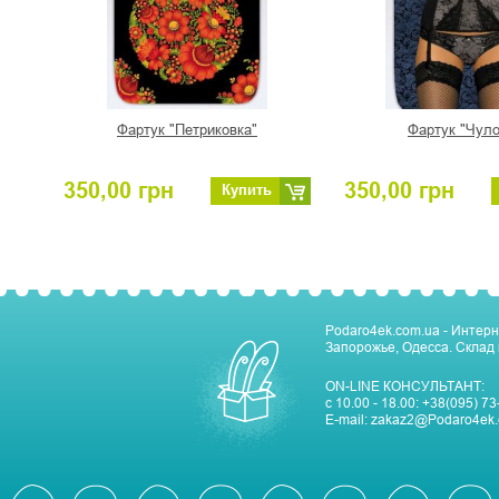
Фартук "Петриковка"
Фартук "Чуло
350,00
грн
350,00
грн
Купить
Podaro4ek.com.ua - Интерн
Запорожье, Одесса. Склад 
ON-LINE КОНСУЛЬТАНТ:
с 10.00 - 18.00:
+38(095) 73
E-mail:
zakaz2@Podaro4ek.