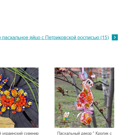
 пасхальное яйцо с Петриковской росписью (15)
 украинский сувенир
Пасхальный декор " Кролик с