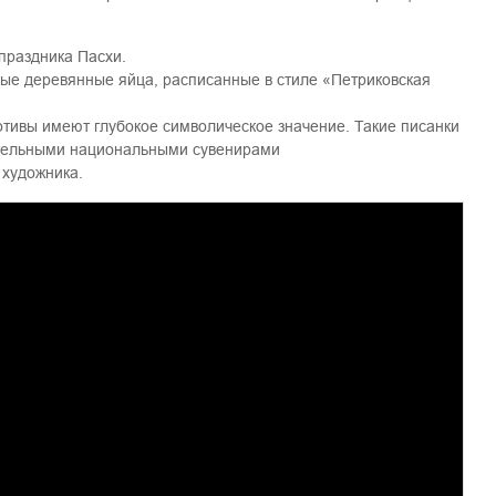
праздника Пасхи.
ные деревянные яйца, расписанные в стиле «Петриковская
тивы имеют глубокое символическое значение. Такие писанки
ательными национальными сувенирами
 художника.