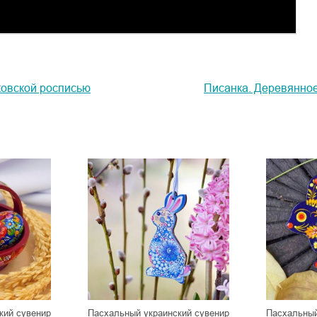
ковской росписью
Писанка. Деревянное
кий сувенир
Пасхальный украинский сувенир
Пасхальный