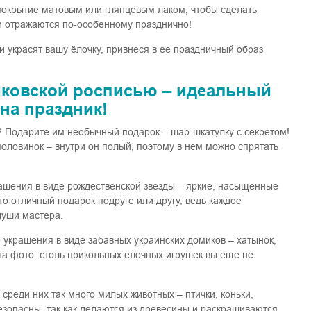
- покрытие матовым или глянцевым лаком, чтобы сделать
и отражаются по-особенному празднично!
украсят вашу ёлочку, привнеся в ее праздничный образ
иковской росписью – идеальный
на праздник!
? Подарите им необычный подарок – шар-шкатулку с секретом!
половинок – внутри он полый, поэтому в нем можно спрятать
ашения в виде рождественской звезды – яркие, насыщенные
о отличный подарок подруге или другу, ведь каждое
души мастера.
украшения в виде забавных украинских домиков – хатынок,
 на фото: столь прикольных елочных игрушек вы еще не
 среди них так много милых животных – птички, коньки,
безопасны, так как делаются из древесины и раскрашиваются