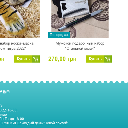
Топ продаж
 набор носки+маска
Мужской подарочный набор
юм тигра 2022"
"Стальной козак"
рн
270,00
грн
Купить
Купить
З:
0 до 18-00,
дные
Пн-Пт до 18-00
О УКРАИНЕ:
каждый день "Новой почтой"