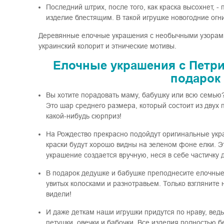
Последний штрих, после того, как краска высохнет, 
изделие блестящим. В такой игрушке новогодние огн
Деревянные елочные украшения с необычными узорами 
украинский колорит и этнические мотивы.
Елочные украшения с Петр
подарок 
Вы хотите порадовать маму, бабушку или всю семью
Это шар среднего размера, который состоит из двух 
какой-нибудь сюрприз!
На Рождество прекрасно подойдут оригинальные укр
краски будут хорошо видны на зеленом фоне елки. Эт
украшение создается вручную, неся в себе частичку 
В подарок дедушке и бабушке преподнесите елочные 
увитых колосками и разнотравьем. Только взгляните
видели!
И даже деткам наши игрушки придутся по нраву, ведь
петушки, овечки и бабочки. Все изделия полностью 