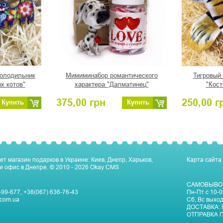
холодильник
Мимиминабор романтического
Тигровый
х котов"
характера "Далматинец"
"Кост
375,00
грн
250,00
г
Купить
Купить
ет магазин подарков в Украине: Киев, Днепр, Харьков,
Карта сайта
и офис в Днепре.
© 2010 - 2026
Okay CMS
САМОВЫВО
-99-677
,
+38(067) 636-76-43
Пн-Пт c 10-0
com.ua
Сб, Вс выхо
ДОСТАВКА:
ОТПРАВКА П