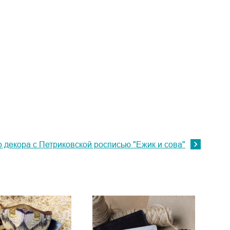
декора с Петриковской росписью "Ежик и сова"