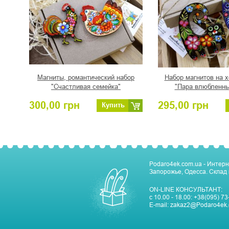
Магниты, романтический набор
Набор магнитов на 
"Счастливая семейка"
"Пара влюбленны
300,00
грн
295,00
грн
Купить
Podaro4ek.com.ua - Интерн
Запорожье, Одесса. Склад 
ON-LINE КОНСУЛЬТАНТ:
с 10.00 - 18.00:
+38(095) 73
E-mail:
zakaz2@Podaro4ek.