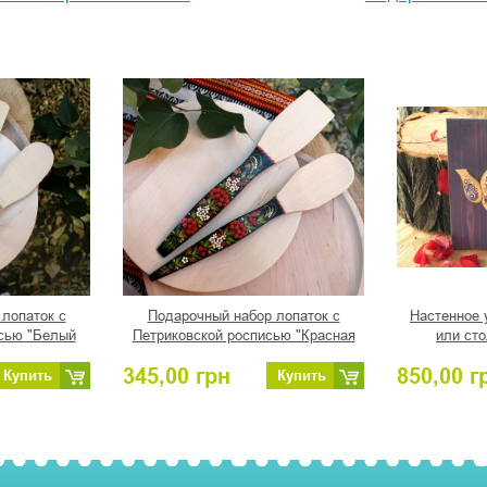
лопаток с
Подарочный набор лопаток с
Настенное 
сью "Белый
Петриковской росписью "Красная
или сто
"
калина"
художеств
345,00
грн
850,00
г
Купить
Купить