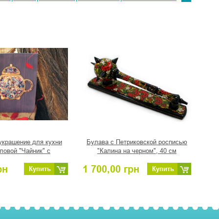
украшение для кухни
Булава с Петриковской росписью
ловой "Чайник" с
"Калина на черном", 40 см
енной росписью (01)
рн
1 700,00
грн
Купить
Купить