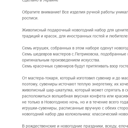
Сделано в Украине
Обратите внимание! Все изделия ручной работы уника
росписи.
Живописный подарочный новогодний набор для цените
традиций и красок, для иностранных гостей и любител
Семь игрушек, собранных в этом наборе оденут новог
Семь шедевров мастеров с.Петриковска, подобранные п
оригинальным произведением искусства.
Семь красочных сувениров будут притягивать взор гост
От мастера-токаря, который изготовил сувенир и до ма
поэтому, сувениры источают теплую энергетику, их хочет
живописный шар-шкатулка, который может спрятать в 
расположиться волшебная вкусная конфета или красив
не только в Новогоднюю ночь, но и в течение всего года
игрушки-сувениры, расписанные вручную с обеих сторо
новогодний набор два колокольчика: классический новог
В рождественские и новогодние праздники, всюду, ел