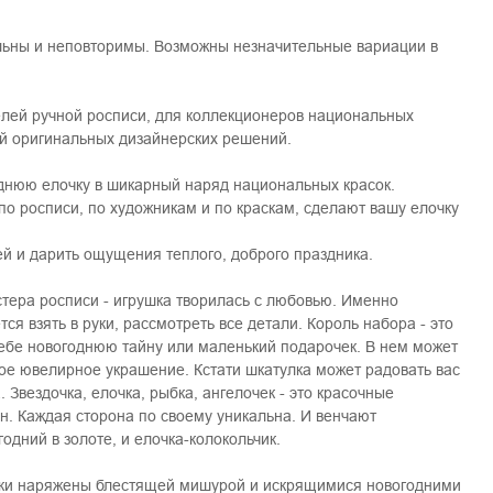
льны и неповторимы. Возможны незначительные вариации в
лей ручной росписи, для коллекционеров национальных
ей оригинальных дизайнерских решений.
однюю елочку в шикарный наряд национальных красок.
о росписи, по художникам и по краскам, сделают вашу елочку
ей и дарить ощущения теплого, доброго праздника.
стера росписи - игрушка творилась с любовью. Именно
ся взять в руки, рассмотреть все детали. Король набора - это
себе новогоднюю тайну или маленький подарочек. В нем может
ое ювелирное украшение. Кстати шкатулка может радовать вас
. Звездочка, елочка, рыбка, ангелочек - это красочные
н. Каждая сторона по своему уникальна. И венчают
одний в золоте, и елочка-колокольчик.
очки наряжены блестящей мишурой и искрящимися новогодними