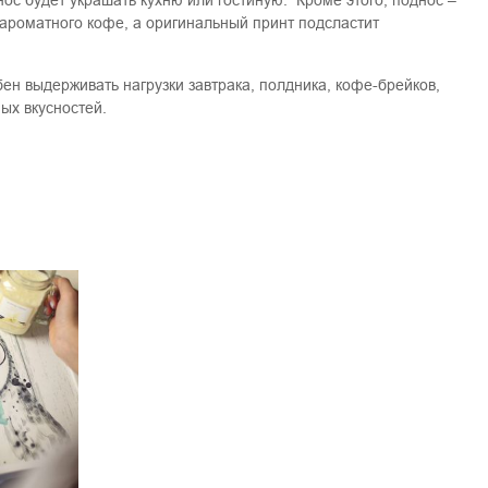
нос будет украшать кухню или гостиную. Кроме этого, поднос –
ароматного кофе, а оригинальный принт подсластит
н выдерживать нагрузки завтрака, полдника, кофе-брейков,
ых вкусностей.