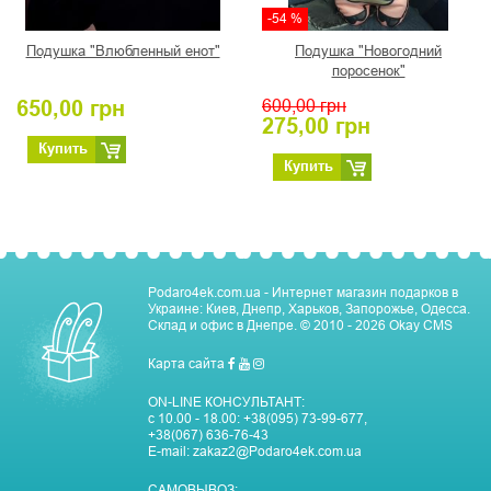
-54 %
Подушка "Влюбленный енот"
Подушка "Новогодний
поросенок"
650,00
грн
600,00
грн
275,00
грн
Купить
Купить
Podaro4ek.com.ua - Интернет магазин подарков в
Украине: Киев, Днепр, Харьков, Запорожье, Одесса.
Склад и офис в Днепре.
© 2010 - 2026
Okay CMS
Карта сайта
ON-LINE КОНСУЛЬТАНТ:
с 10.00 - 18.00:
+38(095) 73-99-677
,
+38(067) 636-76-43
E-mail:
zakaz2@Podaro4ek.com.ua
САМОВЫВОЗ: