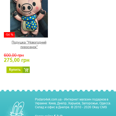
-54 %
Подушка "Новогодний
поросенок"
600,00
грн
275,00
грн
Купить
Podaro4ek.com.ua - Интернет магазин подарков в
Украине: Киев, Днепр, Харьков, Запорожье, Одесса.
Склад и офис в Днепре.
© 2010 - 2026
Okay CMS