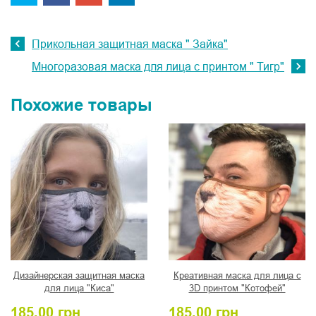
Прикольная защитная маска " Зайка"
Многоразовая маска для лица с принтом " Тигр"
Похожие товары
Дизайнерская защитная маска
Креативная маска для лица с
для лица "Киса"
3D принтом "Котофей"
185,00
грн
185,00
грн