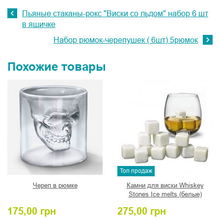
Пьяные стаканы-рокс "Виски со льдом" набор 6 шт
в ящичке
Набор рюмок-черепушек ( 6шт) 5рюмок
Похожие товары
Топ продаж
Череп в рюмке
Камни для виски Whiskey
Stones Ice melts (белые)
175,00
грн
275,00
грн