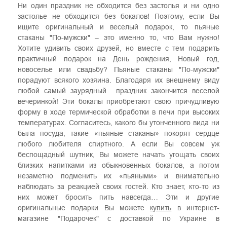
Ни один праздник не обходится без застолья и ни одно
застолье не обходится без бокалов! Поэтому, если Вы
ищите оригинальный и веселый подарок, то пьяные
стаканы "По-мужски" – это именно то, что Вам нужно!
Хотите удивить своих друзей, но вместе с тем подарить
практичный подарок на День рождения, Новый год,
новоселье или свадьбу? Пьяные стаканы "По-мужски"
порадуют всякого хозяина. Благодаря их внешнему виду
любой самый заурядный праздник закончится веселой
вечеринкой! Эти бокалы приобретают свою причудливую
форму в ходе термической обработки в печи при высоких
температурах. Согласитесь, какого бы утонченного вида ни
была посуда, такие «пьяные стаканы» покорят сердце
любого любителя спиртного. А если Вы совсем уж
беспощадный шутник, Вы можете начать угощать своих
близких напитками из обыкновенных бокалов, а потом
незаметно подменить их «пьяными» и внимательно
наблюдать за реакцией своих гостей. Кто знает, кто-то из
них может бросить пить навсегда… Эти и другие
оригинальные подарки Вы можете
купить
в интернет-
магазине "Подарочек" с доставкой по Украине в