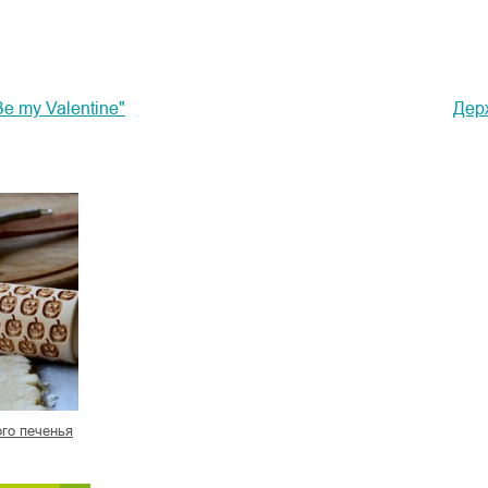
e my Valentine"
Дер
го печенья