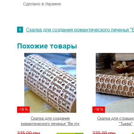
Сделано в Украине
Скалка для создания романтического печенья "B
Похожие товары
-18 %
-18 %
Скалка для создания
Скалка для страшно
романтического печенья "Be my
"Тыква"
Valentine"
335,00
грн
335,00
грн