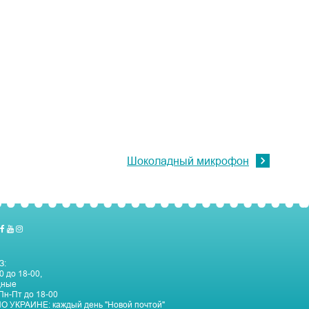
Шоколадный микрофон
З:
0 до 18-00,
дные
Пн-Пт до 18-00
О УКРАИНЕ:
каждый день "Новой почтой"