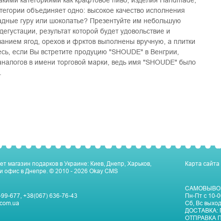
акими категориями как крафтовое пиво, изделия Handmade,
категории объединяет одно: высокое качество исполнения
ладные гуру или шоколатье? Презентуйте им небольшую
егустации, результат которой будет удовольствие и
анием ягод, орехов и фрктов выполнены вручную, а плитки
сь, если Вы встретите продуцию "SHOUDE" в Венгрии,
аналогов в имени торговой марки, ведь имя "SHOUDE" было
.
ет магазин подарков в Украине: Киев, Днепр, Харьков,
Карта сайта
и офис в Днепре.
© 2010 - 2026
Okay CMS
САМОВЫВО
-99-677
,
+38(067) 636-76-43
Пн-Пт c 10-0
com.ua
Сб, Вс выхо
ДОСТАВКА:
ОТПРАВКА П