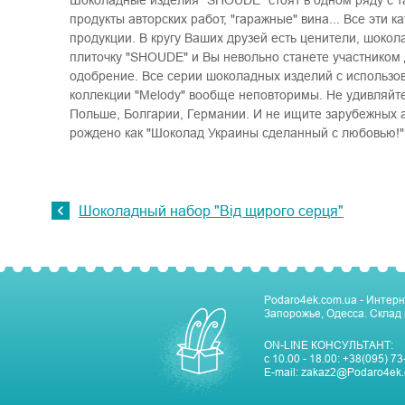
Шоколадные изделия "SHOUDE" стоят в одном ряду с т
продукты авторских работ, "гаражные" вина... Все эти 
продукции. В кругу Ваших друзей есть ценители, шоко
плиточку "SHOUDE" и Вы невольно станете участником д
одобрение. Все серии шоколадных изделий с использов
коллекции "Melody" вообще неповторимы. Не удивляйте
Польше, Болгарии, Германии. И не ищите зарубежных 
рождено как "Шоколад Украины сделанный с любовью!"
Шоколадный набор "Від щирого серця"
Podaro4ek.com.ua - Интерн
Запорожье, Одесса. Склад 
ON-LINE КОНСУЛЬТАНТ:
с 10.00 - 18.00:
+38(095) 73
E-mail:
zakaz2@Podaro4ek.