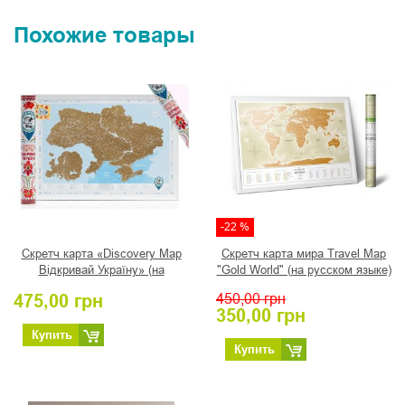
Похожие товары
-22 %
Скретч карта «Discovery Map
Скретч карта мира Travel Map
Відкривай Україну» (на
"Gold World" (на русском языке)
украинском)
475,00
грн
450,00
грн
350,00
грн
Купить
Купить