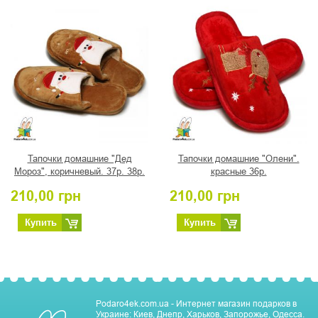
Тапочки домашние "Дед
Тапочки домашние "Олени".
Мороз", коричневый. 37р. 38р.
красные 36р.
39р.
210,00
грн
210,00
грн
Купить
Купить
Podaro4ek.com.ua - Интернет магазин подарков в
Украине: Киев, Днепр, Харьков, Запорожье, Одесса.