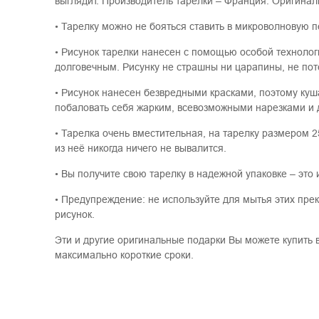
выглядит. Производитель тарелки – Франция. Оригинал
• Тарелку можно не бояться ставить в микроволновую пе
• Рисунок тарелки нанесен с помощью особой технолог
долговечным. Рисунку не страшны ни царапины, не пот
• Рисунок нанесен безвредными красками, поэтому куш
побаловать себя жарким, всевозможными нарезками и 
• Тарелка очень вместительная, на тарелку размером 2
из неё никогда ничего не вывалится.
• Вы получите свою тарелку в надежной упаковке – это
• Предупреждение: не используйте для мытья этих пре
рисунок.
Эти и другие оригинальные подарки Вы можете купить в
максимально короткие сроки.