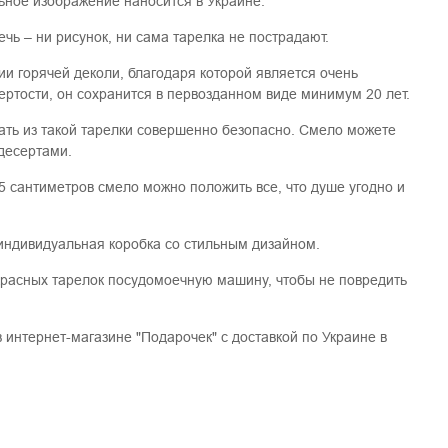
ьное изображение наносится в Украине.
чь – ни рисунок, ни сама тарелка не пострадают.
ии горячей деколи, благодаря которой является очень
ертости, он сохранится в первозданном виде минимум 20 лет.
ать из такой тарелки совершенно безопасно. Смело можете
десертами.
5 сантиметров смело можно положить все, что душе угодно и
 индивидуальная коробка со стильным дизайном.
красных тарелок посудомоечную машину, чтобы не повредить
 интернет-магазине "Подарочек" с доставкой по Украине в