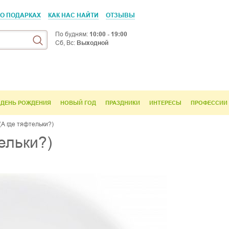
 О ПОДАРКАХ
КАК НАС НАЙТИ
ОТЗЫВЫ
По будням:
10:00 - 19:00
Сб, Вс:
Выходной
ДЕНЬ РОЖДЕНИЯ
НОВЫЙ ГОД
ПРАЗДНИКИ
ИНТЕРЕСЫ
ПРОФЕССИИ
(А где тяфтельки?)
ельки?)