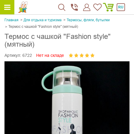
RU
Главная
Для отдыха и туризма
Термосы, фляги, бутылки
Термос с чашкой "Fashion style" (мятный)
Термос с чашкой "Fashion style"
(мятный)
Артикул:
6722
Нет на складе