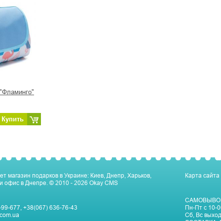
 "Фламинго"
Купить
ет магазин подарков в Украине: Киев, Днепр, Харьков,
Карта сайта
и офис в Днепре.
© 2010 - 2026
Okay CMS
САМОВЫВО
-99-677
,
+38(067) 636-76-43
Пн-Пт c 10-0
com.ua
Сб, Вс выхо