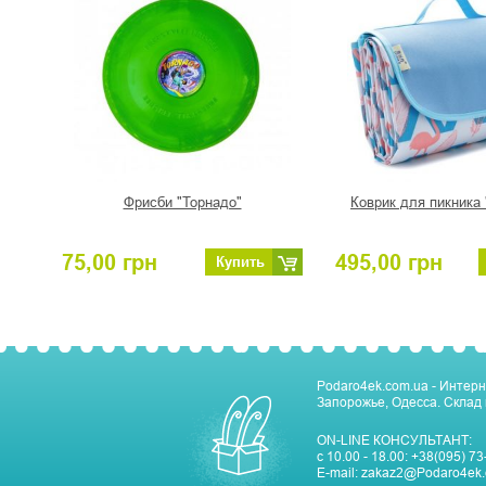
Фрисби "Торнадо"
Коврик для пикника
75,00
грн
495,00
грн
Купить
Podaro4ek.com.ua - Интерн
Запорожье, Одесса. Склад 
ON-LINE КОНСУЛЬТАНТ:
с 10.00 - 18.00:
+38(095) 73
E-mail:
zakaz2@Podaro4ek.