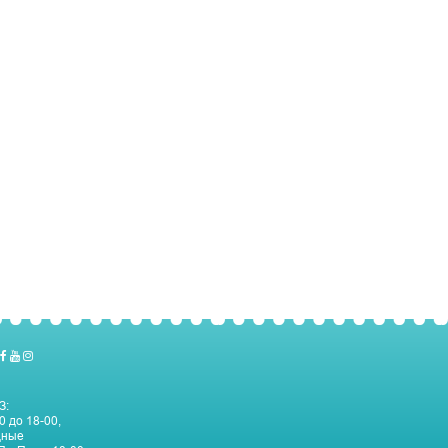
З:
0 до 18-00,
дные