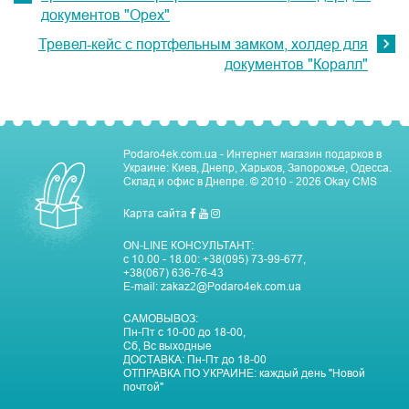
документов "Орех"
Тревел-кейс с портфельным замком, холдер для
документов "Коралл"
Podaro4ek.com.ua - Интернет магазин подарков в
Украине: Киев, Днепр, Харьков, Запорожье, Одесса.
Склад и офис в Днепре.
© 2010 - 2026
Okay CMS
Карта сайта
ON-LINE КОНСУЛЬТАНТ:
с 10.00 - 18.00:
+38(095) 73-99-677
,
+38(067) 636-76-43
E-mail:
zakaz2@Podaro4ek.com.ua
САМОВЫВОЗ:
Пн-Пт c 10-00 до 18-00,
Сб, Вс выходные
ДОСТАВКА:
Пн-Пт до 18-00
ОТПРАВКА ПО УКРАИНЕ:
каждый день "Новой
почтой"