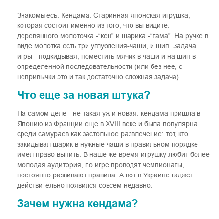
Знакомьтесь: Кендама. Старинная японская игрушка,
которая состоит именно из того, что вы видите:
деревянного молоточка -“кен” и шарика -“тама”. На ручке в
виде молотка есть три углубления-чаши, и шип. Задача
игры - подкидывая, поместить мячик в чаши и на шип в
определенной последовательности (или без нее, с
непривычки это и так достаточно сложная задача).
Что еще за новая штука?
На самом деле - не такая уж и новая: кендама пришла в
Японию из Франции еще в XVIII веке и была популярна
среди самураев как застольное развлечение: тот, кто
закидывал шарик в нужные чаши в правильном порядке
имел право выпить. В наше же время игрушку любит более
молодая аудитория, по игре проводят чемпионаты,
постоянно развивают правила. А вот в Украине гаджет
действительно появился совсем недавно.
Зачем нужна кендама?