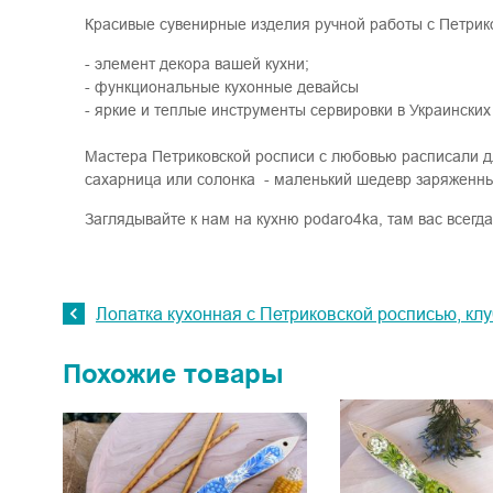
Красивые сувенирные изделия ручной работы с Петрико
- элемент декора вашей кухни;
- функциональные кухонные девайсы
- яркие и теплые инструменты сервировки в Украинских
Мастера Петриковской росписи с любовью расписали дл
сахарница или солонка - маленький шедевр заряженны
Заглядывайте к нам на кухню podaro4ka, там вас всегд
Лопатка кухонная с Петриковской росписью, кл
Похожие товары