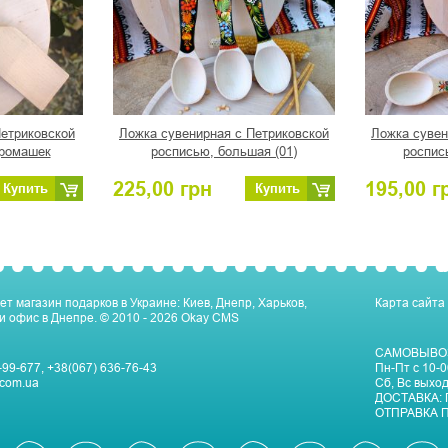
Петриковской
Ложка сувенирная с Петриковской
Ложка сувен
 ромашек
росписью, большая (01)
роспис
225,00
грн
195,00
г
Купить
Купить
ет магазин подарков в Украине: Киев, Днепр, Харьков,
Карта сайта
и офис в Днепре.
© 2010 - 2026
Okay CMS
САМОВЫВО
-99-677
,
+38(067) 636-76-43
Пн-Пт c 10-0
com.ua
Сб, Вс выхо
ДОСТАВКА:
ОТПРАВКА П