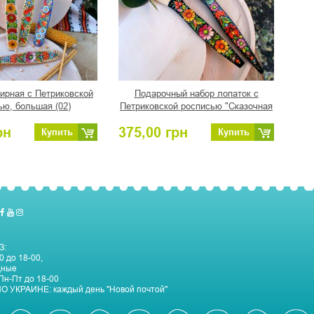
ирная с Петриковской
Подарочный набор лопаток с
ью, большая (02)
Петриковской росписью "Сказочная
осень"
рн
375,00
грн
Купить
Купить
З:
0 до 18-00,
дные
Пн-Пт до 18-00
О УКРАИНЕ:
каждый день "Новой почтой"