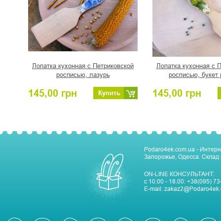
Лопатка кухонная с Петриковской
Лопатка кухонная с 
росписью, лазурь
росписью, букет
145,00
грн
145,00
грн
Купить
Podaro4ek.com.ua - Интерн
Запорожье, Одесса. Склад 
ON-LINE КОНСУЛЬТАНТ:
с 10.00 - 18.00:
+38(095) 73
E-mail:
zakaz2@Podaro4ek.