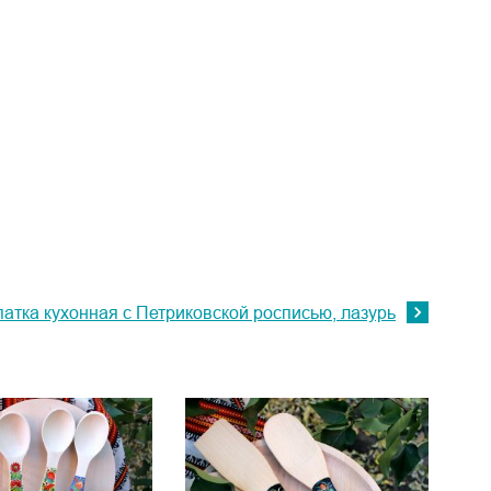
атка кухонная с Петриковской росписью, лазурь