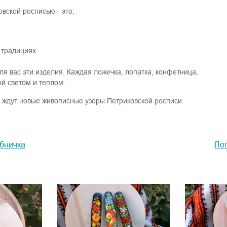
вской росписью - это:
 традициях
я вас эти изделия. Каждая ложечка, лопатка, конфетница,
й светом и теплом.
а ждут новые живописные узоры Петриковской росписи.
убничка
Лоп